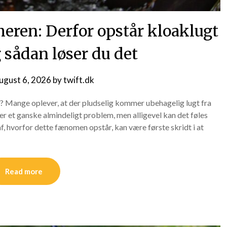
eren: Derfor opstår kloaklugt
 sådan løser du det
ugust 6, 2026
by
twift.dk
? Mange oplever, at der pludselig kommer ubehagelig lugt fra
r et ganske almindeligt problem, men alligevel kan det føles
f, hvorfor dette fænomen opstår, kan være første skridt i at
Read more