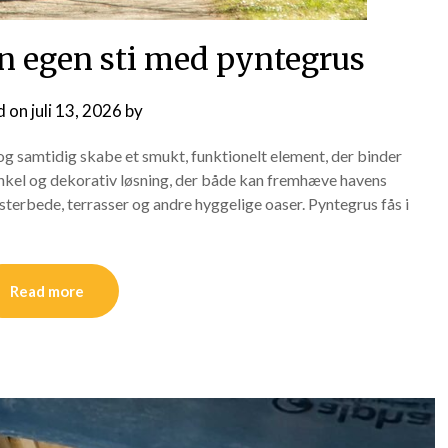
in egen sti med pyntegrus
d on
juli 13, 2026
by
g samtidig skabe et smukt, funktionelt element, der binder
kel og dekorativ løsning, der både kan fremhæve havens
terbede, terrasser og andre hyggelige oaser. Pyntegrus fås i
Read more