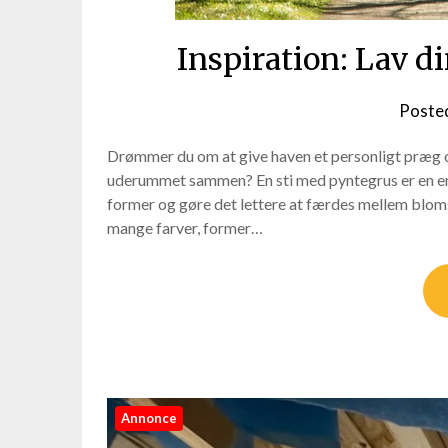
Inspiration: Lav d
Poste
Drømmer du om at give haven et personligt præg o
uderummet sammen? En sti med pyntegrus er en en
former og gøre det lettere at færdes mellem bloms
mange farver, former…
Annonce