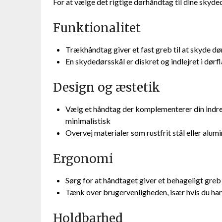
For at vælge det rigtige dørhåndtag til dine skyde
Funktionalitet
Trækhåndtag giver et fast greb til at skyde dø
En skydedørsskål er diskret og indlejret i dørfl
Design og æstetik
Vælg et håndtag der komplementerer din indretn
minimalistisk
Overvej materialer som rustfrit stål eller alum
Ergonomi
Sørg for at håndtaget giver et behageligt greb
Tænk over brugervenligheden, især hvis du h
Holdbarhed