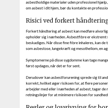
asbestholdige materialer uden professionel hjælp, d
om asbest i dit hjem, bør du kontakte en professio
Risici ved forkert håndtering
Forkert håndtering af asbest kan medføre alvorlig
opholder sig i nærheden. Asbestfibre er ekstremt sm
beskadiges. Når disse fine fibre inhaleres, kan d
som asbestose, lungekræft og mesotheliom, en agg
Symptomerne på disse sygdomme kan tage mange år 
først opdages, når det er for sent.
Derudover kan asbestforurening sprede sig til andr
korrekt, hvilket øger risikoen for, at flere personer
arbejder med eller i nærheden af asbest, tager d
retningslinjer for at minimere risikoen for sundhe
Regler og lovgivning for bor