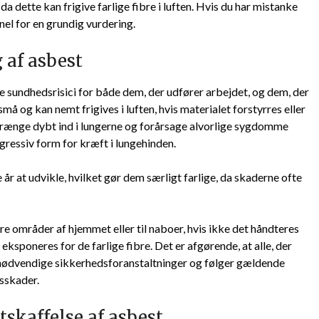
a dette kan frigive farlige fibre i luften. Hvis du har mistanke
nel for en grundig vurdering.
 af asbest
e sundhedsrisici for både dem, der udfører arbejdet, og dem, der
å og kan nemt frigives i luften, hvis materialet forstyrres eller
e trænge dybt ind i lungerne og forårsage alvorlige sygdomme
ressiv form for kræft i lungehinden.
at udvikle, hvilket gør dem særligt farlige, da skaderne ofte
e områder af hjemmet eller til naboer, hvis ikke det håndteres
 eksponeres for de farlige fibre. Det er afgørende, at alle, der
e nødvendige sikkerhedsforanstaltninger og følger gældende
dsskader.
tskaffelse af asbest