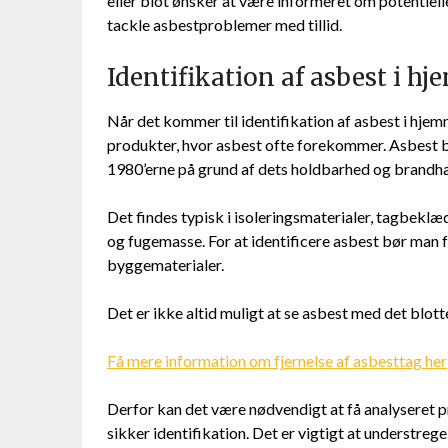
eller blot ønsker at være informeret om potentielle 
tackle asbestproblemer med tillid.
Identifikation af asbest i h
Når det kommer til identifikation af asbest i hjem
produkter, hvor asbest ofte forekommer. Asbest bl
1980’erne på grund af dets holdbarhed og bran
Det findes typisk i isoleringsmaterialer, tagbeklædn
og fugemasse. For at identificere asbest bør man
byggematerialer.
Det er ikke altid muligt at se asbest med det blotte
Få mere information om fjernelse af asbesttag her
Derfor kan det være nødvendigt at få analyseret pr
sikker identifikation. Det er vigtigt at understrege,