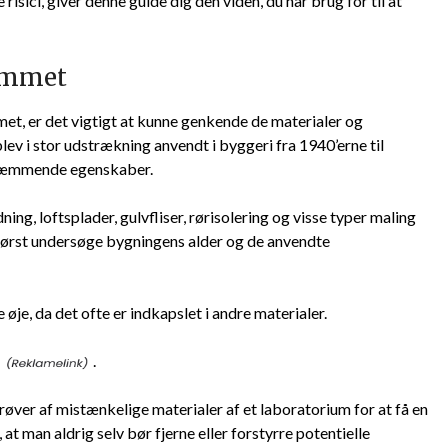
risici, giver denne guide dig den viden, du har brug for til at
jemmet
met, er det vigtigt at kunne genkende de materialer og
ev i stor udstrækning anvendt i byggeri fra 1940’erne til
dhæmmende egenskaber.
ing, loftsplader, gulvfliser, rørisolering og visse typer maling
 først undersøge bygningens alder og de anvendte
 øje, da det ofte er indkapslet i andre materialer.
.
øver af mistænkelige materialer af et laboratorium for at få en
 at man aldrig selv bør fjerne eller forstyrre potentielle