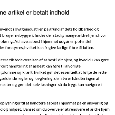
 anvendt i byggeindustrien på grund af dets holdbarhed og
t bruge i nybyggeri, findes der stadig mange ældre hjem, hvor
risolering. At have asbest i hjemmet udgør en potentiel
 forstyrres, hvilket kan frigive farlige fibre til luften.
cere tilstedeværelsen af ​​asbest i dit hjem, og hvad du kan gøre
kert håndtering af asbest kan føre til alvorlige
domme og kræft, hvilket gør det essentielt at følge de rette
gældende regler og lovgivning, der styrer håndteringen af
enester og gør-det-selv løsninger, så du trygt kan navigere i
 oplysninger til at håndtere asbest i hjemmet på en ansvarlig og
d og miljøet. Uanset om du overvejer at renovere et ældre hjem