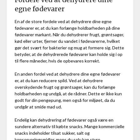
egne fødevarer
En af de store fordele ved at dehydrere dine egne
fødevarer er, at du kan forlænge holdbarheden på dine
fødevarer markant. Når du dehydrerer frugt, grøntsager,
kød eller urter, fjerner du vandet i fødevarerne, hvilket
gør det svært for bakterier og mug at formere sig. Dette
betyder, at de dehydrerede fødevarer kan holde sig i op
til flere måneder, hvis de opbevares korrekt.
En anden fordel ved at dehydrere dine egne fødevarer
er, at du kan reducere spild. Ved at dehydrere
overskydende frugt og grøntsager, kan du forlænge
holdbarheden og undgå, at de rådner. Dette er ikke kun
godt for din pengepung, men også for miljøet, da du
undgår at smide mad ud.
Endelig kan dehydrering af fødevarer også være en
sundere alternativ til købte snacks. Mange kommercielle
snacks indeholder tilsat sukker, salt og
konserveringsmidler, mens du selv kan styre