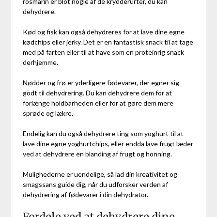
rosmarin er blot nogle af de krydderurter, du kan
dehydrere.
Kød og fisk kan også dehydreres for at lave dine egne
kødchips eller jerky. Det er en fantastisk snack til at tage
med på farten eller til at have som en proteinrig snack
derhjemme.
Nødder og frø er yderligere fødevarer, der egner sig
godt til dehydrering. Du kan dehydrere dem for at
forlænge holdbarheden eller for at gøre dem mere
sprøde og lækre.
Endelig kan du også dehydrere ting som yoghurt til at
lave dine egne yoghurtchips, eller endda lave frugt læder
ved at dehydrere en blanding af frugt og honning.
Mulighederne er uendelige, så lad din kreativitet og
smagssans guide dig, når du udforsker verden af
dehydrering af fødevarer i din dehydrator.
Fordele ved at dehydrere dine