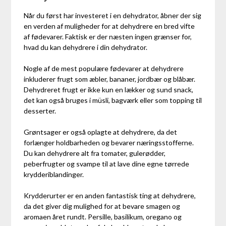
Når du først har investeret i en dehydrator, åbner der sig
en verden af muligheder for at dehydrere en bred vifte
af fødevarer. Faktisk er der næsten ingen grænser for,
hvad du kan dehydrere i din dehydrator.
Nogle af de mest populære fødevarer at dehydrere
inkluderer frugt som æbler, bananer, jordbær og blåbær.
Dehydreret frugt er ikke kun en lækker og sund snack,
det kan også bruges i müsli, bagværk eller som topping til
desserter.
Grøntsager er også oplagte at dehydrere, da det
forlænger holdbarheden og bevarer næringsstofferne.
Du kan dehydrere alt fra tomater, gulerødder,
peberfrugter og svampe til at lave dine egne tørrede
krydderiblandinger.
Krydderurter er en anden fantastisk ting at dehydrere,
da det giver dig mulighed for at bevare smagen og
aromaen året rundt. Persille, basilikum, oregano og