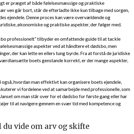
igt er præget af både følelsesmæssige og praktiske
ær ven går bort, står de efterladte ikke kun tilbage med sorgen,
ødes ejendele. Denne proces kan være overvældende og
uridiske, økonomiske og praktiske aspekter, der følger med.
sbo professionelt” tilbyder en omfattende guide til at tackle
 følelsesmæssige aspekter ved at håndtere et dødsbo, men
ger, der kan lette en ellers tung byrde. Fra at forstå de juridiske
g værdiansætte boets genstande korrekt, er der mange aspekter,
 også, hvordan man effektivt kan organisere boets ejendele,
iskuterer vi fordelene ved at samarbejde med professionelle, som
Uanset om man står over for et dødsbo for første gang eller har
rktøjer til at navigere gennem en svær tid med kompetence og
l du vide om arv og skifte