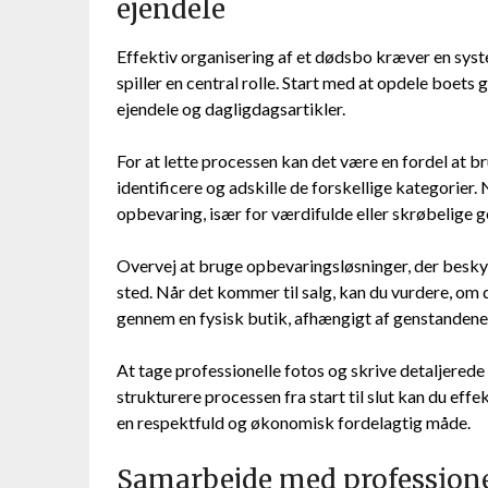
ejendele
Effektiv organisering af et dødsbo kræver en syste
spiller en central rolle. Start med at opdele boet
ejendele og dagligdagsartikler.
For at lette processen kan det være en fordel at 
identificere og adskille de forskellige kategorier. 
opbevaring, især for værdifulde eller skrøbelige 
Overvej at bruge opbevaringsløsninger, der beskyt
sted. Når det kommer til salg, kan du vurdere, om 
gennem en fysisk butik, afhængigt af genstandene
At tage professionelle fotos og skrive detaljerede
strukturere processen fra start til slut kan du eff
en respektfuld og økonomisk fordelagtig måde.
Samarbejde med professionel