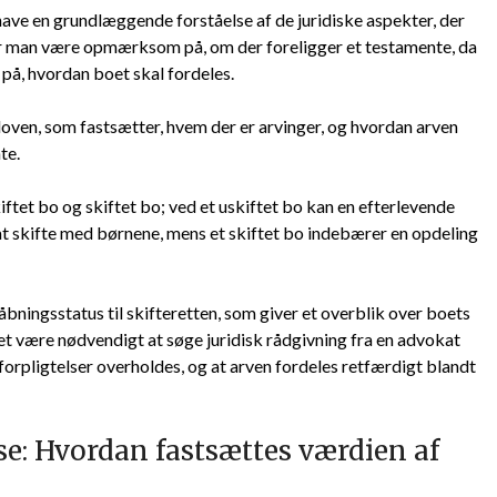
 have en grundlæggende forståelse af de juridiske aspekter, der
bør man være opmærksom på, om der foreligger et testamente, da
på, hvordan boet skal fordeles.
loven, som fastsætter, hvem der er arvinger, og hvordan arven
te.
iftet bo og skiftet bo; ved et uskiftet bo kan en efterlevende
t skifte med børnene, mens et skiftet bo indebærer en opdeling
bningsstatus til skifteretten, som giver et overblik over boets
et være nødvendigt at søge juridisk rådgivning fra en advokat
ke forpligtelser overholdes, og at arven fordeles retfærdigt blandt
e: Hvordan fastsættes værdien af