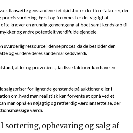
ærdiansætte genstandene i et dødsbo, er der flere faktorer, der
g præcis vurdering. Først og fremmest er det vigtigt at
et ofte kræver en grundig gennemgang af boet samt kendskab til
smykker og andre potentielt værdifulde ejendele.
n uvurderlig ressource i denne proces, da de besidder den
skatte og vurdere deres sande markedsværdi.
stand, alder og proveniens, da disse faktorer kan have en
 salgspriser for lignende genstande på auktioner eller i
kation om, hvad man realistisk kan forvente at opnå ved et
 kan man opnå en nøjagtig og retfærdig værdiansættelse, der
ktionsmæssige værdi.
il sortering, opbevaring og salg af