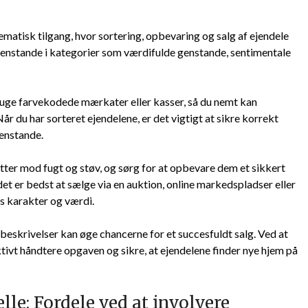
matisk tilgang, hvor sortering, opbevaring og salg af ejendele
s genstande i kategorier som værdifulde genstande, sentimentale
bruge farvekodede mærkater eller kasser, så du nemt kan
Når du har sorteret ejendelene, er det vigtigt at sikre korrekt
genstande.
ter mod fugt og støv, og sørg for at opbevare dem et sikkert
det er bedst at sælge via en auktion, online markedspladser eller
s karakter og værdi.
 beskrivelser kan øge chancerne for et succesfuldt salg. Ved at
ektivt håndtere opgaven og sikre, at ejendelene finder nye hjem på
le: Fordele ved at involvere