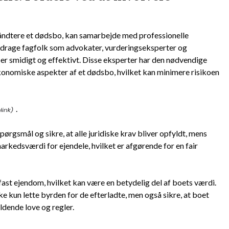
åndtere et dødsbo, kan samarbejde med professionelle
nddrage fagfolk som advokater, vurderingseksperter og
r smidigt og effektivt. Disse eksperter har den nødvendige
g økonomiske aspekter af et dødsbo, hvilket kan minimere risikoen
.
ørgsmål og sikre, at alle juridiske krav bliver opfyldt, mens
rkedsværdi for ejendele, hvilket er afgørende for en fair
st ejendom, hvilket kan være en betydelig del af boets værdi.
 kun lette byrden for de efterladte, men også sikre, at boet
dende love og regler.