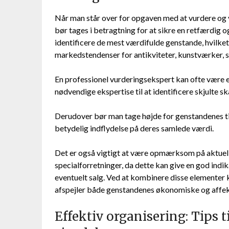
Når man står over for opgaven med at vurdere og v
bør tages i betragtning for at sikre en retfærdig o
identificere de mest værdifulde genstande, hvilk
markedstendenser for antikviteter, kunstværker, 
En professionel vurderingsekspert kan ofte være e
nødvendige ekspertise til at identificere skjulte 
Derudover bør man tage højde for genstandenes til
betydelig indflydelse på deres samlede værdi.
Det er også vigtigt at være opmærksom på aktuelle
specialforretninger, da dette kan give en god indi
eventuelt salg. Ved at kombinere disse elementer
afspejler både genstandenes økonomiske og affe
Effektiv organisering: Tips t