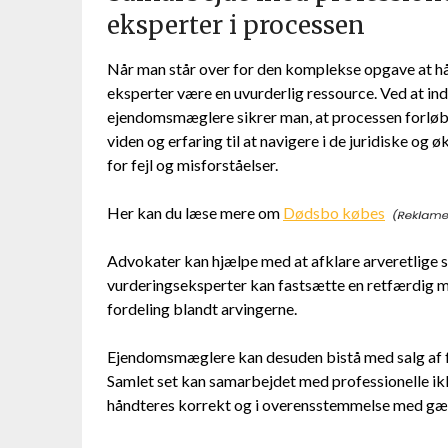
eksperter i processen
Når man står over for den komplekse opgave at h
eksperter være en uvurderlig ressource. Ved at i
ejendomsmæglere sikrer man, at processen forløbe
viden og erfaring til at navigere i de juridiske o
for fejl og misforståelser.
Her kan du læse mere om
Dødsbo købes
Advokater kan hjælpe med at afklare arveretlige sp
vurderingseksperter kan fastsætte en retfærdig ma
fordeling blandt arvingerne.
Ejendomsmæglere kan desuden bistå med salg af fa
Samlet set kan samarbejdet med professionelle ikke
håndteres korrekt og i overensstemmelse med gæl