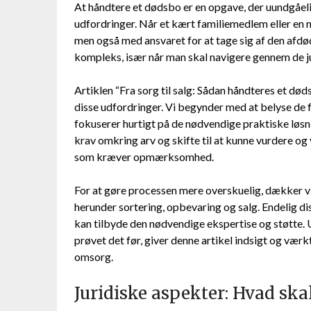
At håndtere et dødsbo er en opgave, der uundgåel
udfordringer. Når et kært familiemedlem eller en n
men også med ansvaret for at tage sig af den afd
kompleks, især når man skal navigere gennem de j
Artiklen “Fra sorg til salg: Sådan håndteres et død
disse udfordringer. Vi begynder med at belyse de
fokuserer hurtigt på de nødvendige praktiske løsnin
krav omkring arv og skifte til at kunne vurdere o
som kræver opmærksomhed.
For at gøre processen mere overskuelig, dækker vi
herunder sortering, opbevaring og salg. Endelig d
kan tilbyde den nødvendige ekspertise og støtte. 
prøvet det før, giver denne artikel indsigt og væ
omsorg.
Juridiske aspekter: Hvad ska