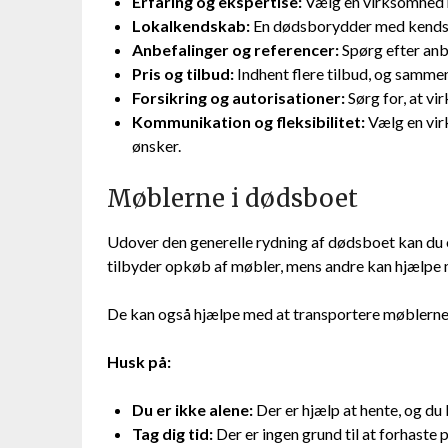
Erfaring og ekspertise:
Vælg en virksomhed m
Lokalkendskab:
En dødsborydder med kendsk
Anbefalinger og referencer:
Spørg efter anbe
Pris og tilbud:
Indhent flere tilbud, og sammen
Forsikring og autorisationer:
Sørg for, at vi
Kommunikation og fleksibilitet:
Vælg en virk
ønsker.
Møblerne i dødsboet
Udover den generelle rydning af dødsboet kan du 
tilbyder opkøb af møbler, mens andre kan hjælpe
De kan også hjælpe med at transportere møblerne 
Husk på:
Du er ikke alene:
Der er hjælp at hente, og du
Tag dig tid:
Der er ingen grund til at forhaste p