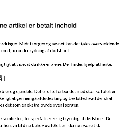
dfordringer. Midt i sorgen og savnet kan det føles overvældende
er med, herunder rydning af dødsboet.
gtigt at vide, at du ikke er alene. Der findes hjælp at hente.
ål
øbler og ejendele. Det er ofte forbundet med stærke følelser,
keligt at gennemgå afdødes ting og beslutte, hvad der skal
es det som en ekstra byrde oven i sorgen.
rksomheder, der specialiserer sig i rydning af dødsboer. De
r hensyn til dine behov og følelser i denne svære tid.