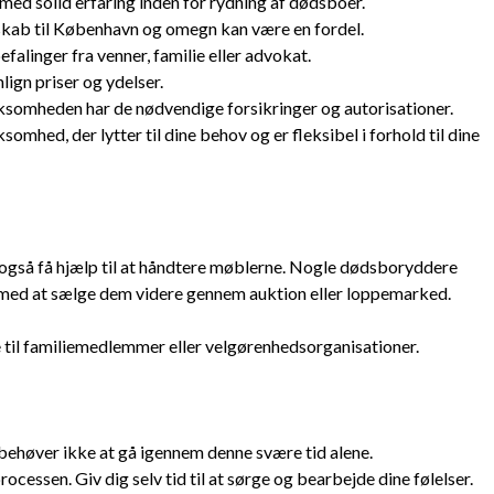
ed solid erfaring inden for rydning af dødsboer.
ab til København og omegn kan være en fordel.
falinger fra venner, familie eller advokat.
lign priser og ydelser.
rksomheden har de nødvendige forsikringer og autorisationer.
somhed, der lytter til dine behov og er fleksibel i forhold til dine
også få hjælp til at håndtere møblerne. Nogle dødsboryddere
 med at sælge dem videre gennem auktion eller loppemarked.
til familiemedlemmer eller velgørenhedsorganisationer.
 behøver ikke at gå igennem denne svære tid alene.
rocessen. Giv dig selv tid til at sørge og bearbejde dine følelser.