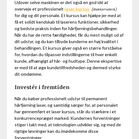
Udover selve maskinen er det også en god idé at
overveje et professionelt
laser kursus
for dig og dit personale. Et kursus kan hjælpe jer med at
få et solidt kendskab til laserens funktioner, sikkerhed
og bedste praksis inden for hårfjerningsbehandlinger.
Når du har de rette færdigheder, får du mest muligt ud af
dit udstyr, og du kan tilbyde kunderne en høj kvalitet i
behandlingen. Et kursus giver også en større forståelse
for, hvordan du tilpasser indstillingerne til hver enkelt
kunde, afhængigt af hår- og hudtype. Denne ekspertise
er med til at øge kundetilfredsheden og dermed styrke
dit omdømme.
Investér i fremtiden
Når du køber professionelt udstyr til permanent
hårfjerning laser, og samtidig sørger for, at personalet
har gennemført et laser kursus, står du stærkere i et
konkurrencepræget marked. Kundernes forventninger
stiger i takt med, at teknologien udvikler sig, og med de
rigtige løsninger kan du imødekomme disse
forventninger.