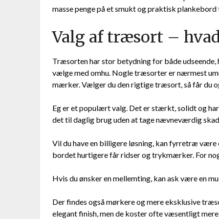
masse penge på et smukt og praktisk plankebord ti
Valg af træsort – hvad
Træsorten har stor betydning for både udseende, h
vælge med omhu. Nogle træsorter er nærmest umuli
mærker. Vælger du den rigtige træsort, så får du og
Eg er et populært valg. Det er stærkt, solidt og ha
det til daglig brug uden at tage nævneværdig skad
Vil du have en billigere løsning, kan fyrretræ være 
bordet hurtigere får ridser og trykmærker. For nog
Hvis du ønsker en mellemting, kan ask være en muli
Der findes også mørkere og mere eksklusive træso
elegant finish, men de koster ofte væsentligt mere