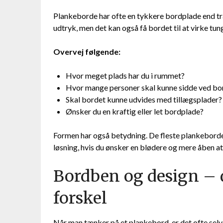
Plankeborde har ofte en tykkere bordplade end tra
udtryk, men det kan også få bordet til at virke tun
Overvej følgende:
Hvor meget plads har du i rummet?
Hvor mange personer skal kunne sidde ved bo
Skal bordet kunne udvides med tillægsplader?
Ønsker du en kraftig eller let bordplade?
Formen har også betydning. De fleste plankeborde
løsning, hvis du ønsker en blødere og mere åben 
Bordben og design – de
forskel
Når man tænker på et plankebord, er det ofte s