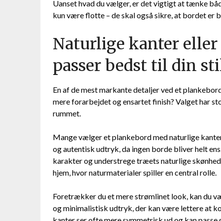
Uanset hvad du vælger, er det vigtigt at tænke bå
kun være flotte – de skal også sikre, at bordet er b
Naturlige kanter eller
passer bedst til din sti
En af de mest markante detaljer ved et plankebord 
mere forarbejdet og ensartet finish? Valget har st
rummet.
Mange vælger et plankebord med naturlige kanter,
og autentisk udtryk, da ingen borde bliver helt ens
karakter og understrege træets naturlige skønhed.
hjem, hvor naturmaterialer spiller en central rolle.
Foretrækker du et mere strømlinet look, kan du væ
og minimalistisk udtryk, der kan være lettere at
kanter ser ofte mere symmetrisk ud og kan passe god