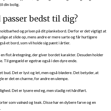
l din bolig.
 passer bedst til dig?
oldbarhed og prisen på dit plankebord. Derfor er det vigtigt at
ge at slide op, mens andre er mere sarte og får hurtigere
så et bord, som vil holde sig pænt i årtier.
r en flot åretegning, der giver bordet karakter. Desuden holder
e. Til gengæld er egetræ også i den dyre ende.
et bud. Det er lyst og let, men også blødere. Det betyder, at
le er det en charme, for andre en ulempe.
ghed. Det er lysere end eg, men stadig ret hårdført.
rter som valnød og teak. Disse har en dybere farve og en
.