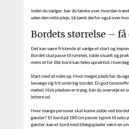
Inden du vælger, bør du tænke over, hvordan træet 
uden den rette pleje. Så tænk derfor også over hvo
Bordets størrelse – få 
Det kan være fristende at vælge et stort og impon
Bordet skal passe til rummet, både visuelt og prak
mens et for lille bord kan føles upraktisk i hverdag
Start med at måle op. Hvor meget plads har du egen
bevæge sig frit omkring bordet. En god tommelfin
møbel. Hvis pladsen er trang, kan du overveje en s
lettere ud.
Hvor mange personer skal kunne sidde ved bordet? 
gæster? Et bord på 180 cm passer typisk til seks 
gæster, kan et bord med tillægsplader være en sma