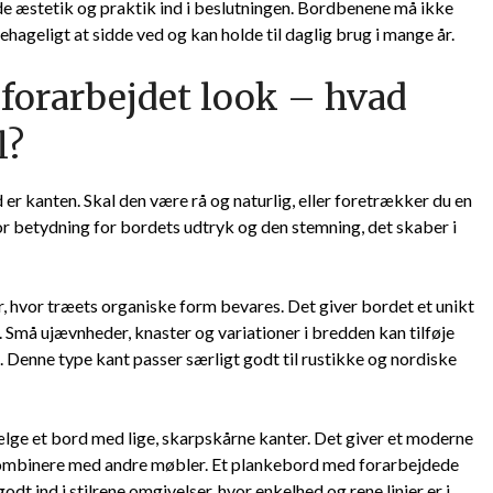
de æstetik og praktik ind i beslutningen. Bordbenene må ikke
ehageligt at sidde ved og kan holde til daglig brug i mange år.
 forarbejdet look – hvad
l?
er kanten. Skal den være rå og naturlig, eller foretrækker du en
or betydning for bordets udtryk og den stemning, det skaber i
 hvor træets organiske form bevares. Det giver bordet et unikt
. Små ujævnheder, knaster og variationer i bredden kan tilføje
 Denne type kant passer særligt godt til rustikke og nordiske
lge et bord med lige, skarpskårne kanter. Det giver et moderne
 kombinere med andre møbler. Et plankebord med forarbejdede
t ind i stilrene omgivelser, hvor enkelhed og rene linjer er i