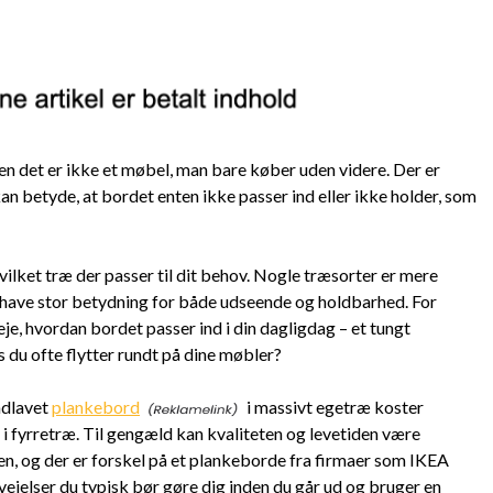
en det er ikke et møbel, man bare køber uden videre. Der er
 kan betyde, at bordet enten ikke passer ind eller ikke holder, som
hvilket træ der passer til dit behov. Nogle træsorter er mere
have stor betydning for både udseende og holdbarhed. For
je, hvordan bordet passer ind i din dagligdag – et tungt
s du ofte flytter rundt på dine møbler?
ndlavet
plankebord
i massivt egetræ koster
d i fyrretræ. Til gengæld kan kvaliteten og levetiden være
en, og der er forskel på et plankeborde fra firmaer som IKEA
vejelser du typisk bør gøre dig inden du går ud og bruger en