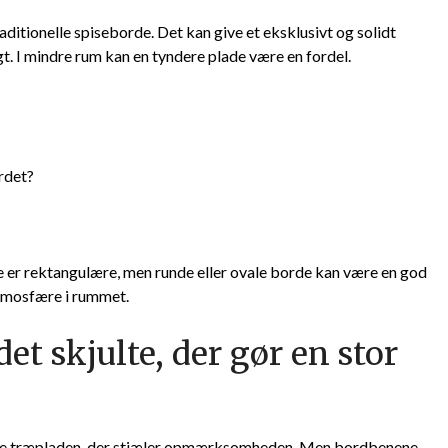
ditionelle spiseborde. Det kan give et eksklusivt og solidt
gt. I mindre rum kan en tyndere plade være en fordel.
rdet?
 er rektangulære, men runde eller ovale borde kan være en god
atmosfære i rummet.
t skjulte, der gør en stor
elve træpladen, der stjæler opmærksomheden. Men bordbenene