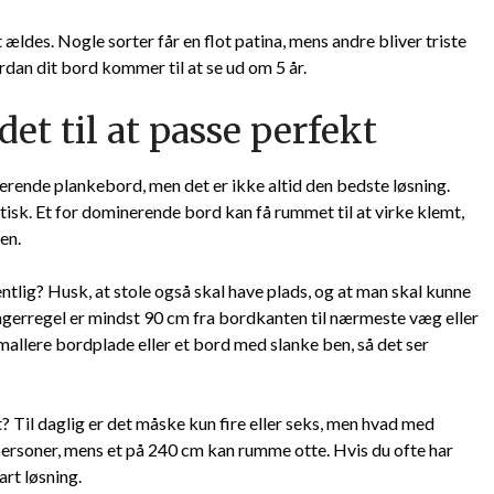
ældes. Nogle sorter får en flot patina, mens andre bliver triste
rdan dit bord kommer til at se ud om 5 år.
det til at passe perfekt
erende plankebord, men det er ikke altid den bedste løsning.
tisk. Et for dominerende bord kan få rummet til at virke klemt,
en.
tlig? Husk, at stole også skal have plads, og at man skal kunne
gerregel er mindst 90 cm fra bordkanten til nærmeste væg eller
mallere bordplade eller et bord med slanke ben, så det ser
Til daglig er det måske kun fire eller seks, men hvad med
personer, mens et på 240 cm kan rumme otte. Hvis du ofte har
rt løsning.