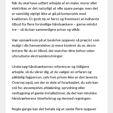
Når du skal have udført arbejde af en maler, murer eller
elektriker, er det naturligt at ville spare penge, men det
er samtidig vigtigt ikke at gå på kompromis med
kvaliteten. Et godt tip er først og fremmest at indhente
tilbud fra flere forskellige håndværkere – gerne mindst
tre – så du kan sammenligne priser og vilkår.
Vær opmærksom på at beskrive opgaven så præcist som
muligt i din henvendelse; jo mere konkret du er, desto
lettere får du et tilbud, der matcher dine behov uden
uforudsete ekstraomkostninger.
Undersøg håndværkernes referencer og tidligere
arbejde, så du sikrer dig, at du vælger en erfaren og
pålidelig fagperson, selv hvis prisen ikke er den laveste.
Overvej også, om der er dele af forarbejdet, du selv kan
stå for, eksempelvis afdækning, oprydning eller
nedtagning af gamle installationer, da det kan mindske
håndværkerens timeforbrug og dermed regningen.
Nogle gange kan det betale sig at samle flere opgaver