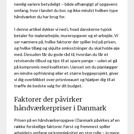
nemlig variere betydeligt – både afhængigt af opgavens
omfang, hvor i landet du bor, og ikke mindst hvilken type
håndværker du har brug for.
I denne artikel dykker vi ned i, hvad danskerne typisk
betaler for malerarbejde, mureropgaver og el-arbejde. Vi
ser nærmere på, hvilke faktorer der spiller ind på prisen,
og hvilke tillæg og skjulte omkostninger du skal holde øje
med. Desuden får du gode råd til, hvordan du får et
retvisende tilbud og tips til at spare penge – uden at gå
på kompromis med kvaliteten. Uanset om du planlægger
en mindre opfriskning eller et større byggeprojekt, giver
vi dig overblikket over prisniveauet og hjælper dig til at
træffe de bedste valg for dit budget.
Faktorer der påvirker
håndværkerpriser i Danmark
Prisen på en håndværkeropgave i Danmark påvirkes af en
række forskellige faktorer. Først og fremmest spiller
arbejdets omfang og kompleksitet en stor rolle – jo mere