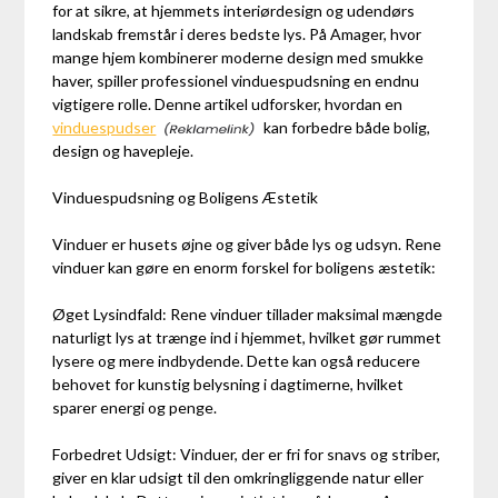
for at sikre, at hjemmets interiørdesign og udendørs
landskab fremstår i deres bedste lys. På Amager, hvor
mange hjem kombinerer moderne design med smukke
haver, spiller professionel vinduespudsning en endnu
vigtigere rolle. Denne artikel udforsker, hvordan en
vinduespudser
kan forbedre både bolig,
design og havepleje.
Vinduespudsning og Boligens Æstetik
Vinduer er husets øjne og giver både lys og udsyn. Rene
vinduer kan gøre en enorm forskel for boligens æstetik:
Øget Lysindfald: Rene vinduer tillader maksimal mængde
naturligt lys at trænge ind i hjemmet, hvilket gør rummet
lysere og mere indbydende. Dette kan også reducere
behovet for kunstig belysning i dagtimerne, hvilket
sparer energi og penge.
Forbedret Udsigt: Vinduer, der er fri for snavs og striber,
giver en klar udsigt til den omkringliggende natur eller