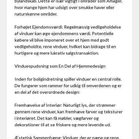
bylandskab. Dette er især vigtigt i områder som Amager,
hvor mange hjem har udsigt over smukke haver eller
naturskønne områder.
Forhøjet Ejendomsværdi: Regelmæssig vedligeholdelse
af vinduer kan øge ejendommens værdi. Potentielle
købere vil blive imponeret over et hjem med godt
vedligeholdte, rene vinduer, hvilket kan bidrage til en
hurtigere og mere lukrativ salgstransaktion.
Vinduespudsning som En Del af Hjemmedesign
Inden for boligindretning spiller vinduer en central rolle.
De fungerer som rammer for udkig til omverdenen og er
en del af det overordnede design:
Fremhævelse af Interiør: Naturligt lys, der strømmer
gennem rene vinduer, kan fremhæve farver og teksturer
i interiøret. Det kan få møbler, vægfarver og
dekorationer til at se friskere og mere levende ud.
Æstetisk Sammenhæng: Vinduer, der er pæne og rene,