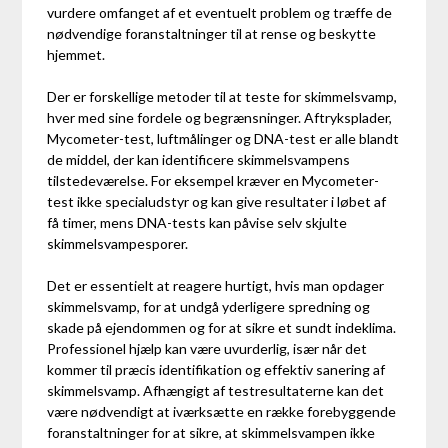
vurdere omfanget af et eventuelt problem og træffe de
nødvendige foranstaltninger til at rense og beskytte
hjemmet.
Der er forskellige metoder til at teste for skimmelsvamp,
hver med sine fordele og begrænsninger. Aftryksplader,
Mycometer-test, luftmålinger og DNA-test er alle blandt
de middel, der kan identificere skimmelsvampens
tilstedeværelse. For eksempel kræver en Mycometer-
test ikke specialudstyr og kan give resultater i løbet af
få timer, mens DNA-tests kan påvise selv skjulte
skimmelsvampesporer.
Det er essentielt at reagere hurtigt, hvis man opdager
skimmelsvamp, for at undgå yderligere spredning og
skade på ejendommen og for at sikre et sundt indeklima.
Professionel hjælp kan være uvurderlig, især når det
kommer til præcis identifikation og effektiv sanering af
skimmelsvamp. Afhængigt af testresultaterne kan det
være nødvendigt at iværksætte en række forebyggende
foranstaltninger for at sikre, at skimmelsvampen ikke