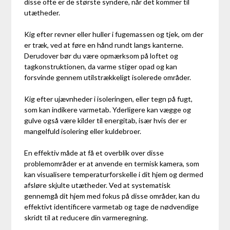
disse ofte er de største syndere, når det kommer til
utætheder.
Kig efter revner eller huller i fugemassen og tjek, om der
er træk, ved at føre en hånd rundt langs kanterne.
Derudover bør du være opmærksom på loftet og
tagkonstruktionen, da varme stiger opad og kan
forsvinde gennem utilstrækkeligt isolerede områder.
Kig efter ujævnheder i isoleringen, eller tegn på fugt,
som kan indikere varmetab. Yderligere kan vægge og
gulve også være kilder til energitab, især hvis der er
mangelfuld isolering eller kuldebroer.
En effektiv måde at få et overblik over disse
problemområder er at anvende en termisk kamera, som
kan visualisere temperaturforskelle i dit hjem og dermed
afsløre skjulte utætheder. Ved at systematisk
gennemgå dit hjem med fokus på disse områder, kan du
effektivt identificere varmetab og tage de nødvendige
skridt til at reducere din varmeregning.