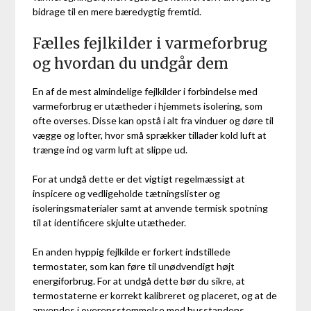
bidrage til en mere bæredygtig fremtid.
Fælles fejlkilder i varmeforbrug
og hvordan du undgår dem
En af de mest almindelige fejlkilder i forbindelse med
varmeforbrug er utætheder i hjemmets isolering, som
ofte overses. Disse kan opstå i alt fra vinduer og døre til
vægge og lofter, hvor små sprækker tillader kold luft at
trænge ind og varm luft at slippe ud.
For at undgå dette er det vigtigt regelmæssigt at
inspicere og vedligeholde tætningslister og
isoleringsmaterialer samt at anvende termisk spotning
til at identificere skjulte utætheder.
En anden hyppig fejlkilde er forkert indstillede
termostater, som kan føre til unødvendigt højt
energiforbrug. For at undgå dette bør du sikre, at
termostaterne er korrekt kalibreret og placeret, og at de
anvendes i overensstemmelse med husstandens