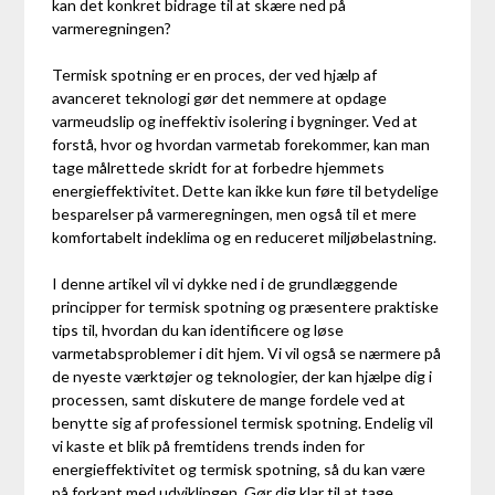
kan det konkret bidrage til at skære ned på
varmeregningen?
Termisk spotning er en proces, der ved hjælp af
avanceret teknologi gør det nemmere at opdage
varmeudslip og ineffektiv isolering i bygninger. Ved at
forstå, hvor og hvordan varmetab forekommer, kan man
tage målrettede skridt for at forbedre hjemmets
energieffektivitet. Dette kan ikke kun føre til betydelige
besparelser på varmeregningen, men også til et mere
komfortabelt indeklima og en reduceret miljøbelastning.
I denne artikel vil vi dykke ned i de grundlæggende
principper for termisk spotning og præsentere praktiske
tips til, hvordan du kan identificere og løse
varmetabsproblemer i dit hjem. Vi vil også se nærmere på
de nyeste værktøjer og teknologier, der kan hjælpe dig i
processen, samt diskutere de mange fordele ved at
benytte sig af professionel termisk spotning. Endelig vil
vi kaste et blik på fremtidens trends inden for
energieffektivitet og termisk spotning, så du kan være
på forkant med udviklingen. Gør dig klar til at tage