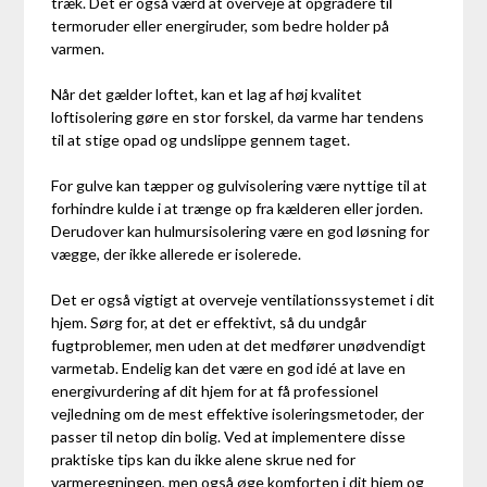
træk. Det er også værd at overveje at opgradere til
termoruder eller energiruder, som bedre holder på
varmen.
Når det gælder loftet, kan et lag af høj kvalitet
loftisolering gøre en stor forskel, da varme har tendens
til at stige opad og undslippe gennem taget.
For gulve kan tæpper og gulvisolering være nyttige til at
forhindre kulde i at trænge op fra kælderen eller jorden.
Derudover kan hulmursisolering være en god løsning for
vægge, der ikke allerede er isolerede.
Det er også vigtigt at overveje ventilationssystemet i dit
hjem. Sørg for, at det er effektivt, så du undgår
fugtproblemer, men uden at det medfører unødvendigt
varmetab. Endelig kan det være en god idé at lave en
energivurdering af dit hjem for at få professionel
vejledning om de mest effektive isoleringsmetoder, der
passer til netop din bolig. Ved at implementere disse
praktiske tips kan du ikke alene skrue ned for
varmeregningen, men også øge komforten i dit hjem og