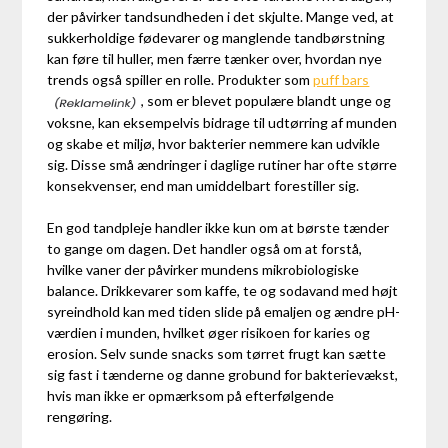
der påvirker tandsundheden i det skjulte. Mange ved, at
sukkerholdige fødevarer og manglende tandbørstning
kan føre til huller, men færre tænker over, hvordan nye
trends også spiller en rolle. Produkter som
puff bars
, som er blevet populære blandt unge og
voksne, kan eksempelvis bidrage til udtørring af munden
og skabe et miljø, hvor bakterier nemmere kan udvikle
sig. Disse små ændringer i daglige rutiner har ofte større
konsekvenser, end man umiddelbart forestiller sig.
En god tandpleje handler ikke kun om at børste tænder
to gange om dagen. Det handler også om at forstå,
hvilke vaner der påvirker mundens mikrobiologiske
balance. Drikkevarer som kaffe, te og sodavand med højt
syreindhold kan med tiden slide på emaljen og ændre pH-
værdien i munden, hvilket øger risikoen for karies og
erosion. Selv sunde snacks som tørret frugt kan sætte
sig fast i tænderne og danne grobund for bakterievækst,
hvis man ikke er opmærksom på efterfølgende
rengøring.