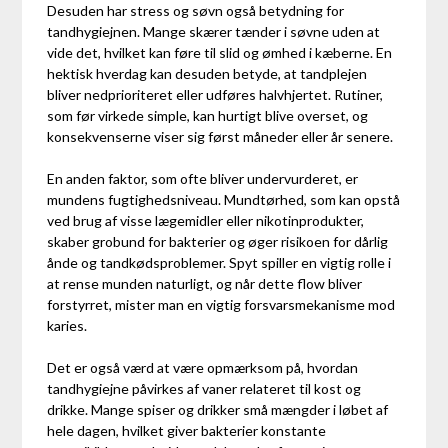
Desuden har stress og søvn også betydning for
tandhygiejnen. Mange skærer tænder i søvne uden at
vide det, hvilket kan føre til slid og ømhed i kæberne. En
hektisk hverdag kan desuden betyde, at tandplejen
bliver nedprioriteret eller udføres halvhjertet. Rutiner,
som før virkede simple, kan hurtigt blive overset, og
konsekvenserne viser sig først måneder eller år senere.
En anden faktor, som ofte bliver undervurderet, er
mundens fugtighedsniveau. Mundtørhed, som kan opstå
ved brug af visse lægemidler eller nikotinprodukter,
skaber grobund for bakterier og øger risikoen for dårlig
ånde og tandkødsproblemer. Spyt spiller en vigtig rolle i
at rense munden naturligt, og når dette flow bliver
forstyrret, mister man en vigtig forsvarsmekanisme mod
karies.
Det er også værd at være opmærksom på, hvordan
tandhygiejne påvirkes af vaner relateret til kost og
drikke. Mange spiser og drikker små mængder i løbet af
hele dagen, hvilket giver bakterier konstante